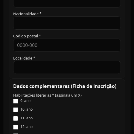
Nacionalidade *
Código postal *
Localidade *
Dados complementares (Ficha de inscrição)
Habilitações literárias * (assinala um X)
9. ano
10. ano
11. ano
12. ano